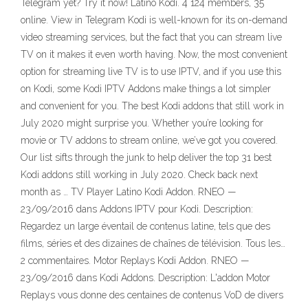
Telegram yet? Try it now! Latino Kodi. 4 124 members, 35
online. View in Telegram Kodi is well-known for its on-demand
video streaming services, but the fact that you can stream live
TV on it makes it even worth having. Now, the most convenient
option for streaming live TV is to use IPTV, and if you use this
on Kodi, some Kodi IPTV Addons make things a lot simpler
and convenient for you. The best Kodi addons that still work in
July 2020 might surprise you. Whether you’re looking for
movie or TV addons to stream online, we’ve got you covered.
Our list sifts through the junk to help deliver the top 31 best
Kodi addons still working in July 2020. Check back next
month as … TV Player Latino Kodi Addon. RNEO —
23/09/2016 dans Addons IPTV pour Kodi. Description:
Regardez un large éventail de contenus latine, tels que des
films, séries et des dizaines de chaînes de télévision. Tous les…
2 commentaires. Motor Replays Kodi Addon. RNEO —
23/09/2016 dans Kodi Addons. Description: L'addon Motor
Replays vous donne des centaines de contenus VoD de divers